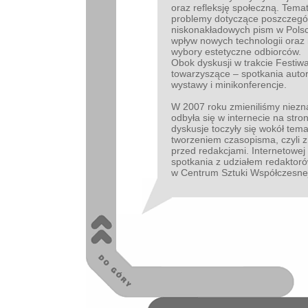
oraz refleksję społeczną. Tema
problemy dotyczące poszczegól
niskonakładowych pism w Polsce
wpływ nowych technologii oraz
wybory estetyczne odbiorców.
Obok dyskusji w trakcie Festiw
towarzyszące – spotkania autors
wystawy i minikonferencje.
W 2007 roku zmieniliśmy niezn
odbyła się w internecie na stro
dyskusje toczyły się wokół te
tworzeniem czasopisma, czyli z
przed redakcjami. Internetowej
spotkania z udziałem redaktorów
w Centrum Sztuki Współczesnej